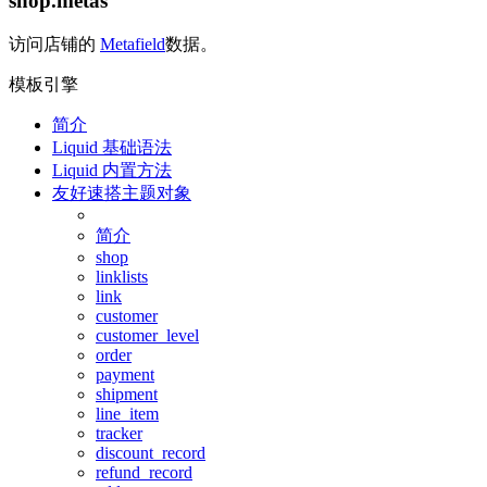
shop.metas
访问店铺的
Metafield
数据。
模板引擎
简介
Liquid 基础语法
Liquid 内置方法
友好速搭主题对象
简介
shop
linklists
link
customer
customer_level
order
payment
shipment
line_item
tracker
discount_record
refund_record