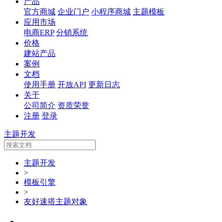
产品
官方商城
企业门户
小程序商城
主题模板
应用市场
电商ERP
分销系统
价格
建站产品
案例
文档
使用手册
开放API
更新日志
关于
公司简介
资质荣誉
注册
登录
主题开发
主题开发
>
模板引擎
>
友好速搭主题对象