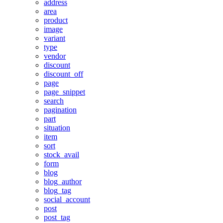
address
area
product
image
variant
type
vendor
discount
discount_off
page
page_snippet
search
pagination
part
situation
item
sort
stock_avail
form
blog
blog_author
blog_tag
social_account
post
post_tag