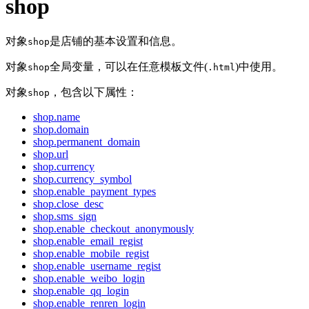
shop
对象
是店铺的基本设置和信息。
shop
对象
全局变量，可以在任意模板文件(
)中使用。
shop
.html
对象
，包含以下属性：
shop
shop.name
shop.domain
shop.permanent_domain
shop.url
shop.currency
shop.currency_symbol
shop.enable_payment_types
shop.close_desc
shop.sms_sign
shop.enable_checkout_anonymously
shop.enable_email_regist
shop.enable_mobile_regist
shop.enable_username_regist
shop.enable_weibo_login
shop.enable_qq_login
shop.enable_renren_login