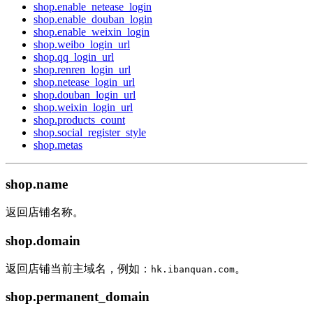
shop.enable_netease_login
shop.enable_douban_login
shop.enable_weixin_login
shop.weibo_login_url
shop.qq_login_url
shop.renren_login_url
shop.netease_login_url
shop.douban_login_url
shop.weixin_login_url
shop.products_count
shop.social_register_style
shop.metas
shop.name
返回店铺名称。
shop.domain
返回店铺当前主域名，例如：
。
hk.ibanquan.com
shop.permanent_domain