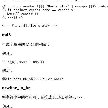
{%
capture
vendor
%}
{{
"
E
v
e
'
s
g
l
o
w
"
|
escape
}}
{%
endca
{%
if
product
.
vendor
.
name
=
=
vendor
%}
  品牌：
{{
vendor
}}
{%
endif
%}
<!-- 输出：品牌：Eve's glow -->
md5
生成字符串的 MD5 散列值：
输入：
{{
'
你
好
，
世
界
'
|
md5
}}
输出：
newline_to_br
将字符串中的换行符，转换成 HTML 标签
：
<br/>
输入：