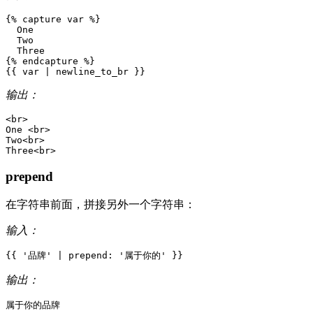
{%
capture
var
%}
  One 

  Two

{%
endcapture
%}
{{
var
|
newline_to_br
}}
输出：
<
br
>
One 
<
br
>
Two
<
br
>
Three
<
br
>
prepend
在字符串前面，拼接另外一个字符串：
输入：
{{
'
品
牌
'
|
prepend
:
'
属
于
你
的
'
}}
输出：