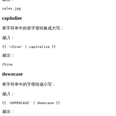
capitalize
将字符串中的首字母转换成大写：
输入：
{{
'
c
h
i
n
a
'
|
capitalize
}}
输出：
downcase
将字符串中的字母转成小写：
输入：
{{
'
U
P
P
E
R
C
A
S
E
'
|
downcase
}}
输出：