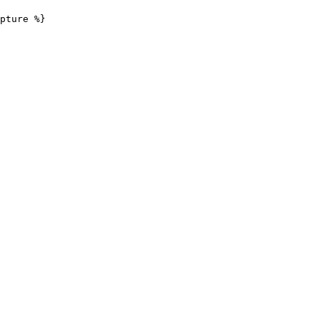
pture
%}