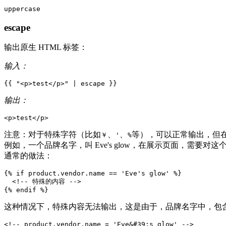
escape
输出原生 HTML 标签：
输入：
{{
"
<
p
>
t
e
s
t
<
/
p
>
"
|
escape
}}
输出：
<
p
>
test
</
p
>
注意：对于特殊字符（比如
、
、
等），可以正常输出，但在做
￥
'
%
例如，一个品牌名字，叫 Eve's glow，在展示页面，需要
通常的做法：
{%
if
product
.
vendor
.
name
=
=
'
E
v
e
'
s
glow
'
%
}
<
!
-
-
特
殊
的
内
容
-
-
>
{
%
e
n
d
i
f
%
}
这种情况下，特殊内容无法输出，这是由于，品牌名字中，包
<!-- product.vendor.name = 'Eve&#39;s glow' -->