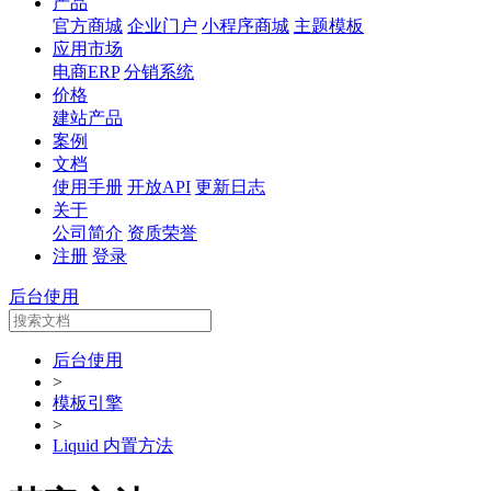
产品
官方商城
企业门户
小程序商城
主题模板
应用市场
电商ERP
分销系统
价格
建站产品
案例
文档
使用手册
开放API
更新日志
关于
公司简介
资质荣誉
注册
登录
后台使用
后台使用
>
模板引擎
>
Liquid 内置方法