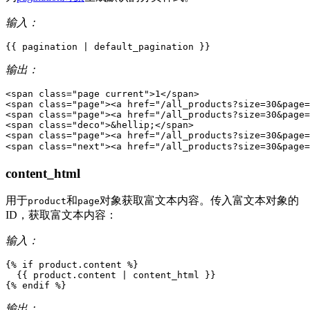
输入：
{{
pagination
|
default_pagination
}}
输出：
<
span
class
=
"page current"
>
1
</
span
>
<
span
class
=
"page"
>
<
a
href
=
"/all_products?size=30&page=
<
span
class
=
"page"
>
<
a
href
=
"/all_products?size=30&page=
<
span
class
=
"deco"
>
&hellip;
</
span
>
<
span
class
=
"page"
>
<
a
href
=
"/all_products?size=30&page=
<
span
class
=
"next"
>
<
a
href
=
"/all_products?size=30&page=
content_html
用于
和
对象获取富文本内容。传入富文本对象的
product
page
ID，获取富文本内容：
输入：
{%
if
product
.
content
%}
{{
product
.
content
|
content_html
}}
{%
endif
%}
输出：