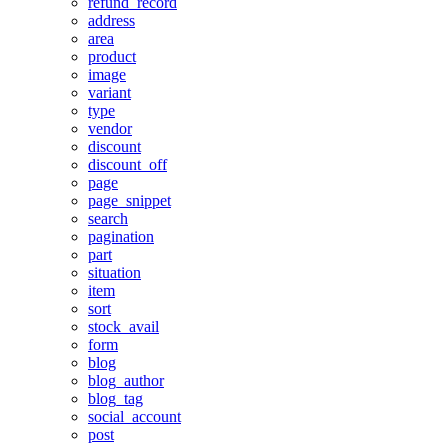
refund_record
address
area
product
image
variant
type
vendor
discount
discount_off
page
page_snippet
search
pagination
part
situation
item
sort
stock_avail
form
blog
blog_author
blog_tag
social_account
post