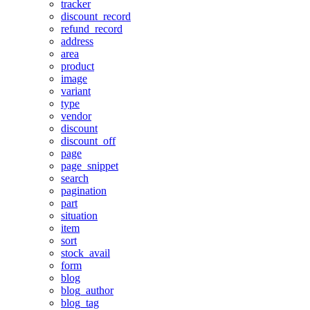
tracker
discount_record
refund_record
address
area
product
image
variant
type
vendor
discount
discount_off
page
page_snippet
search
pagination
part
situation
item
sort
stock_avail
form
blog
blog_author
blog_tag