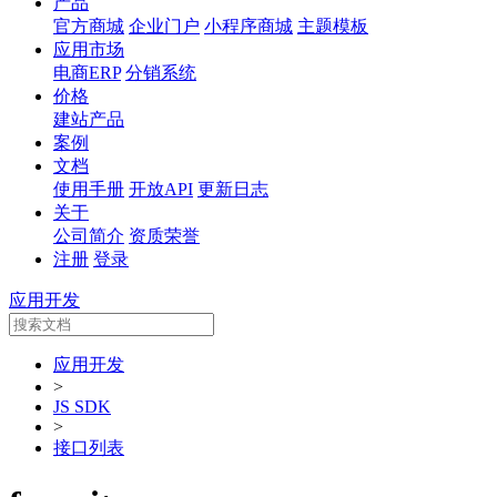
产品
官方商城
企业门户
小程序商城
主题模板
应用市场
电商ERP
分销系统
价格
建站产品
案例
文档
使用手册
开放API
更新日志
关于
公司简介
资质荣誉
注册
登录
应用开发
应用开发
>
JS SDK
>
接口列表