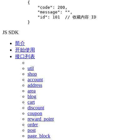
{

    "code": 200,

    "message": "",

    "id": 101  // 收藏内容 ID

JS SDK
简介
开始使用
接口列表
util
shop
account
address
area
blog
cart
discount
coupon
reward_point
order
post
page_block