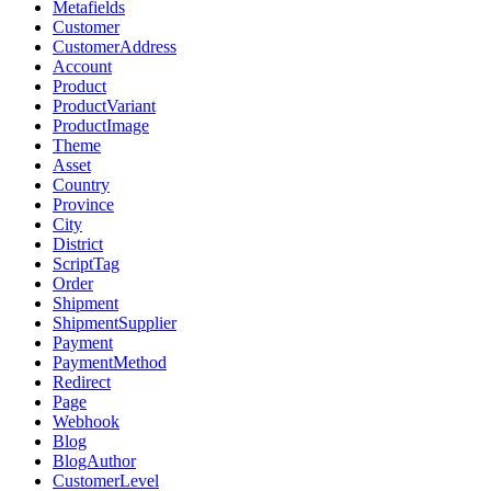
Metafields
Customer
CustomerAddress
Account
Product
ProductVariant
ProductImage
Theme
Asset
Country
Province
City
District
ScriptTag
Order
Shipment
ShipmentSupplier
Payment
PaymentMethod
Redirect
Page
Webhook
Blog
BlogAuthor
CustomerLevel