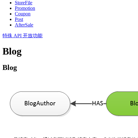
StoreFile
Promotion
Coupon
Post
AfterSale
特殊 API
开放功能
Blog
Blog