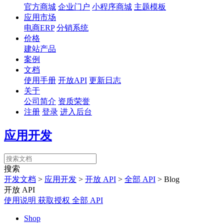
官方商城
企业门户
小程序商城
主题模板
应用市场
电商ERP
分销系统
价格
建站产品
案例
文档
使用手册
开放API
更新日志
关于
公司简介
资质荣誉
注册
登录
进入后台
应用开发
搜索
开发文档
>
应用开发
>
开放 API
>
全部 API
>
Blog
开放 API
使用说明
获取授权
全部 API
Shop