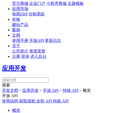
官方商城
企业门户
小程序商城
主题模板
应用市场
电商ERP
分销系统
价格
建站产品
案例
文档
使用手册
开放API
更新日志
关于
公司简介
资质荣誉
注册
登录
进入后台
应用开发
搜索
开发文档
>
应用开发
>
开放 API
>
特殊 API
>
概览
开放 API
使用说明
获取授权
全部 API
特殊 API
概览