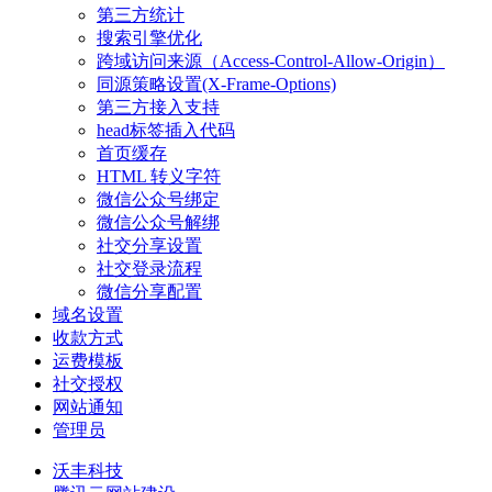
第三方统计
搜索引擎优化
跨域访问来源（Access-Control-Allow-Origin）
同源策略设置(X-Frame-Options)
第三方接入支持
head标签插入代码
首页缓存
HTML 转义字符
微信公众号绑定
微信公众号解绑
社交分享设置
社交登录流程
微信分享配置
域名设置
收款方式
运费模板
社交授权
网站通知
管理员
沃丰科技