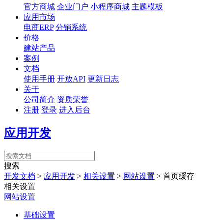
官方商城
企业门户
小程序商城
主题模板
应用市场
电商ERP
分销系统
价格
建站产品
案例
文档
使用手册
开放API
更新日志
关于
公司简介
资质荣誉
注册
登录
进入后台
应用开发
搜索
开发文档
>
应用开发
>
相关设置
>
网站设置
>
首页缓存
相关设置
网站设置
基础设置