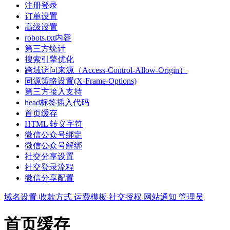
注册登录
订单设置
高级设置
robots.txt内容
第三方统计
搜索引擎优化
跨域访问来源（Access-Control-Allow-Origin）
同源策略设置(X-Frame-Options)
第三方接入支持
head标签插入代码
首页缓存
HTML 转义字符
微信公众号绑定
微信公众号解绑
社交分享设置
社交登录流程
微信分享配置
域名设置
收款方式
运费模板
社交授权
网站通知
管理员
首页缓存