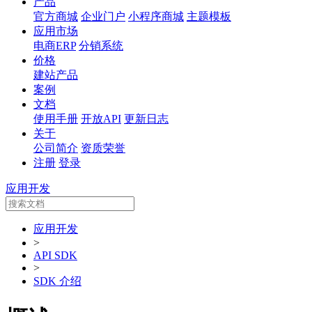
产品
官方商城
企业门户
小程序商城
主题模板
应用市场
电商ERP
分销系统
价格
建站产品
案例
文档
使用手册
开放API
更新日志
关于
公司简介
资质荣誉
注册
登录
应用开发
应用开发
>
API SDK
>
SDK 介绍