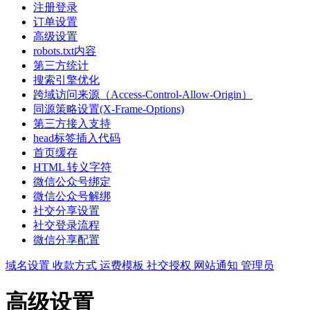
注册登录
订单设置
高级设置
robots.txt内容
第三方统计
搜索引擎优化
跨域访问来源（Access-Control-Allow-Origin）
同源策略设置(X-Frame-Options)
第三方接入支持
head标签插入代码
首页缓存
HTML 转义字符
微信公众号绑定
微信公众号解绑
社交分享设置
社交登录流程
微信分享配置
域名设置
收款方式
运费模板
社交授权
网站通知
管理员
高级设置