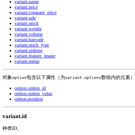
variant.name
variant.price
variant.compare_price
variant.sale
variant.stock
variant.weight
variant.volume
variant.barcode
variant.stock_type
variant.options
variant.feature_image
variant.metas
对象
包含以下属性（为
数组内的元素）
option
variant.options
option.option_id
option.option_value
option.position
variant.id
种类ID。