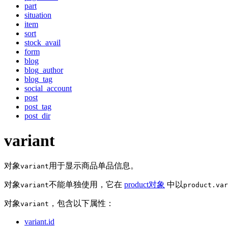
part
situation
item
sort
stock_avail
form
blog
blog_author
blog_tag
social_account
post
post_tag
post_dir
variant
对象
用于显示商品单品信息。
variant
对象
不能单独使用，它在
product对象
中以
variant
product.var
对象
，包含以下属性：
variant
variant.id