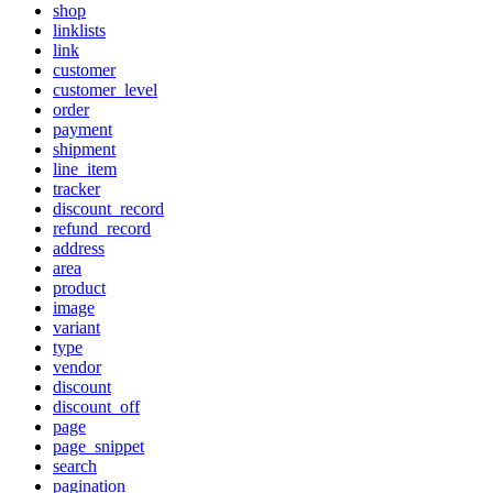
shop
linklists
link
customer
customer_level
order
payment
shipment
line_item
tracker
discount_record
refund_record
address
area
product
image
variant
type
vendor
discount
discount_off
page
page_snippet
search
pagination