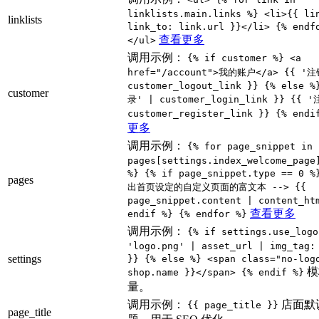
linklists.main.links %} <li>{{ li
linklists
link_to: link.url }}</li> {% endf
查看更多
</ul>
调用示例：
{% if customer %} <a
href="/account">我的账户</a> {{ '注
customer_logout_link }} {% else %
customer
录' | customer_login_link }} {{ '
customer_register_link }} {% endi
更多
调用示例：
{% for page_snippet in
pages[settings.index_welcome_page
%} {% if page_snippet.type == 0 %
pages
出首页设定的自定义页面的富文本 --> {{
page_snippet.content | content_ht
查看更多
endif %} {% endfor %}
调用示例：
{% if settings.use_logo
'logo.png' | asset_url | img_tag:
settings
}} {% else %} <span class="no-log
模
shop.name }}</span> {% endif %}
量。
调用示例：
店面默
{{ page_title }}
page_title