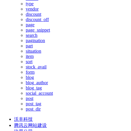
type
vendor
discount
discount_off
page
page_snippet
search
pagination
part
situation
item
sort
stock_avail
form
blog
blog_author
blog_tag
social_account
post
post_tag
post_dir
沃丰科技
腾讯云网站建设