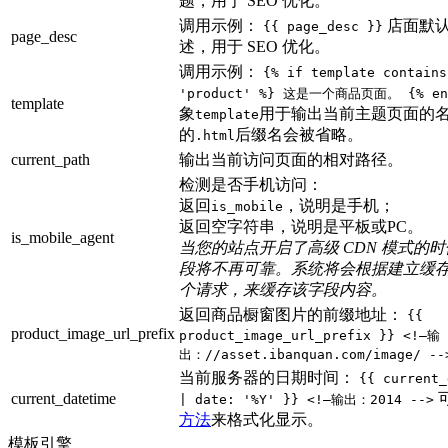
题，用于 SEO 优化。
调用示例：
店面默
{{ page_desc }}
page_desc
述，用于 SEO 优化。
调用示例：
{% if template contains
'product' %} 这是一个商品页面。 {% en
template
象
用于输出当前主题页面的
template
的
后缀名会被省略。
.html
current_path
输出当前访问页面的相对路径。
检测是否手机访问：
返回
，说明是手机；
is_mobile
返回空字符串，说明是平板或PC。
is_mobile_agent
当您的站点开启了高级 CDN 模式的
段将不再可靠。系统将会根据建立缓
个请求，来缓存该字段内容。
返回商品橱窗图片的前缀地址：
{{
product_image_url_prefix
product_image_url_prefix }} <!—输
出：//asset.ibanquan.com/image/ --
当前服务器的日期时间：
{{ current_
current_datetime
| date: '%Y' }} <!—输出：2014 -->
方法
来格式化显示。
模板引擎