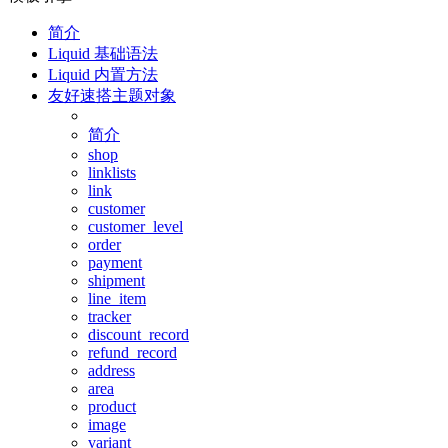
简介
Liquid 基础语法
Liquid 内置方法
友好速搭主题对象
简介
shop
linklists
link
customer
customer_level
order
payment
shipment
line_item
tracker
discount_record
refund_record
address
area
product
image
variant