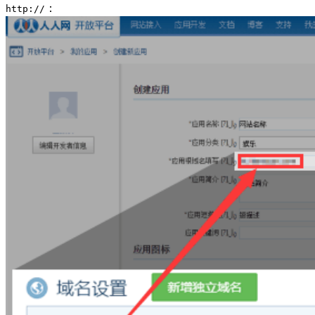
：
http://