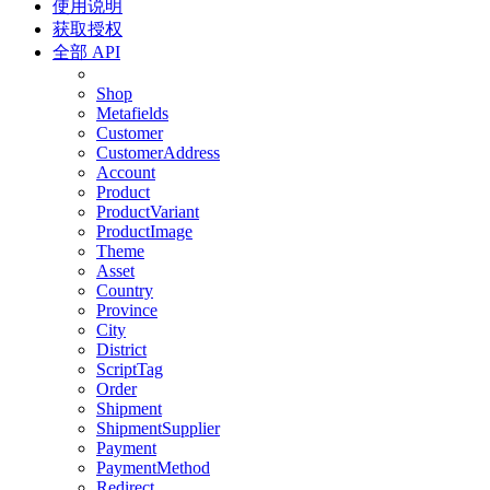
使用说明
获取授权
全部 API
Shop
Metafields
Customer
CustomerAddress
Account
Product
ProductVariant
ProductImage
Theme
Asset
Country
Province
City
District
ScriptTag
Order
Shipment
ShipmentSupplier
Payment
PaymentMethod
Redirect