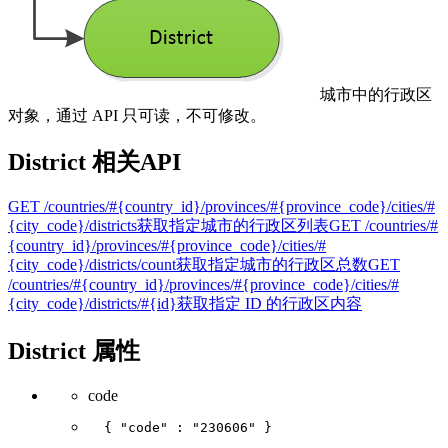
城市中的行政区
对象，通过 API 只可读，不可修改。
District 相关API
GET /countries/#{country_id}/provinces/#{province_code}/cities/#
{city_code}/districts
获取指定城市的行政区列表
GET /countries/#
{country_id}/provinces/#{province_code}/cities/#
{city_code}/districts/count
获取指定城市的行政区总数
GET
/countries/#{country_id}/provinces/#{province_code}/cities/#
{city_code}/districts/#{id}
获取指定 ID 的行政区内容
District 属性
code