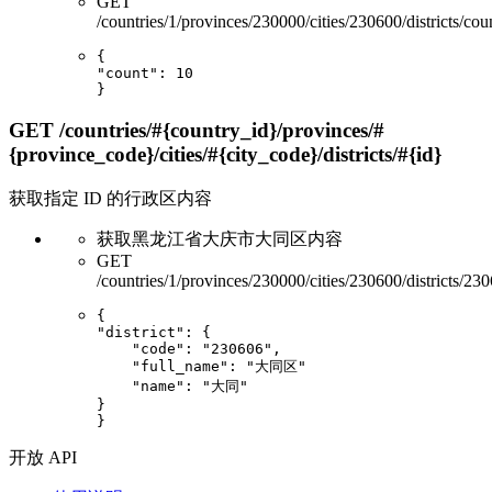
GET
/countries/1/provinces/230000/cities/230600/districts/cou
"count"
: 
10
GET
/countries/#{country_id}/provinces/#
{province_code}/cities/#{city_code}/districts/#{id}
获取指定 ID 的行政区内容
获取黑龙江省大庆市大同区内容
GET
/countries/1/provinces/230000/cities/230600/districts/23
"district"
: {

"code"
: 
"230606"
,

"full_name"
: 
"大同区"
"name"
: 
"大同"
}

开放 API