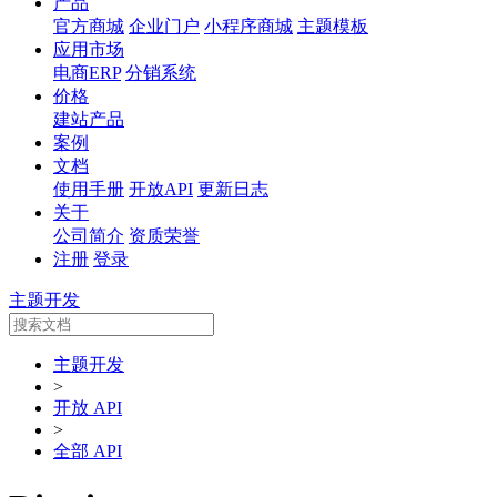
产品
官方商城
企业门户
小程序商城
主题模板
应用市场
电商ERP
分销系统
价格
建站产品
案例
文档
使用手册
开放API
更新日志
关于
公司简介
资质荣誉
注册
登录
主题开发
主题开发
>
开放 API
>
全部 API