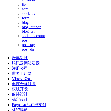
situation
item
sort
stock_avail
form
blog
blog_author
blog_tag
social_account
post
post_tag
post_dir
沃丰科技
腾讯云网站建设
注册公司
世界工厂网
VI设计公司
电商合规服务
模版开发
服装设计
稿定设计
Paypal国际在线支付
外贸导航