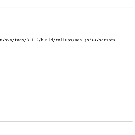
m/svn/tags/3.1.2/build/rollups/aes.js'
>
</
script
>