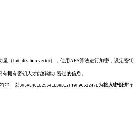
（Initialization vector），使用AES算法进行加密，设定密钥
只有拥有密钥人才能解读加密过的信息。
字符串，以
为
接入密钥
进行
095AE461E2554EED8D12F19F9662247E