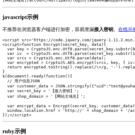
javascript示例
不推荐在浏览器客户端进行加密，容易泄漏
接入密钥
。
在线示
<
script
src
=
'https://code.jquery.com/jquery-1.11.2.min.
<
script
>
function
Encrypt
(
secret_key
, 
data
){  

var
key
=
CryptoJS
.
enc
.
Utf8
.
parse
(
secret_key
.
substr
(
0
var
iv
=
CryptoJS
.
enc
.
Utf8
.
parse
(
secret_key
.
substr
(
1
var
srcs
=
CryptoJS
.
enc
.
Utf8
.
parse
(
data
);  

var
encrypted
=
CryptoJS
.
AES
.
encrypt
(
srcs
, 
key
, { 
iv
:
return
encrypted
.
toString
().
replace
(
/\+/g
, 
'-'
).
repla
$
(
document
).
ready
(
function
(){

// 用户信息JSON 
var
customer_data
=
JSON
.
stringify
({
"uid"
:
"test@youha
var
secret_key
=
'【接入密钥】'
;

var
shop_domain
=
'【网站主域名】'
;

var
encrypt_data
=
Encrypt
(
secret_key
, 
customer_data
)
window
.
location
.
href
=
'http://'
+
shop_domain
+
'/ac
});
</
script
>
ruby示例