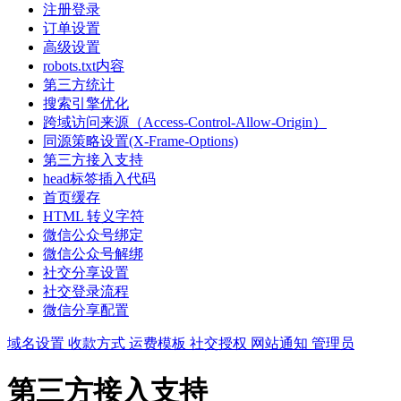
注册登录
订单设置
高级设置
robots.txt内容
第三方统计
搜索引擎优化
跨域访问来源（Access-Control-Allow-Origin）
同源策略设置(X-Frame-Options)
第三方接入支持
head标签插入代码
首页缓存
HTML 转义字符
微信公众号绑定
微信公众号解绑
社交分享设置
社交登录流程
微信分享配置
域名设置
收款方式
运费模板
社交授权
网站通知
管理员
第三方接入支持