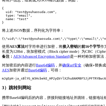
将用户信息，组装成为JSON格式数据，例如：
{

  uid: "test@youhaosuda.com",

  type: "email",

  name: "test"

将上述JSON数据，序列化为字符串：
使用
AES算法
对字符串进行加密，将
接入密钥
的
前16个字节
作为
长度为128bit，块加密模式（Block cipher mode）为CBC（Cipher-b
备注：
AES(Advanced Encryption Standard)
是一种对称加密算法
对加密后的内容进行
Base64编码
，并
确保url安全
（确保
替换成
+
AES
加密并通过
Base64编码
，可得：
3）跳转到网站
携带Base64编码后的内容，拼接到链接地址并跳转，链接地址