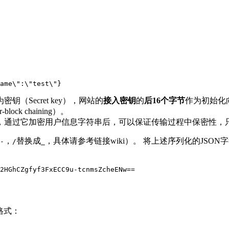
密钥（Secret key），网站的
接入密钥
的
后16个字节
作为初始化向量
lock chaining）。
，通过它加密用户信息字符串后，可以保证传输过程中保密性，
，
替换成
，具体请参考链接wiki）。 将上述序列化的JSON
-
/
_
格式：